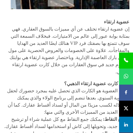
عضوية ارتقاء
إن عضوية ارتقاء تختلف عن أي مميزات بالسوق العقاري. فهي
بمثابة بوابة عبور إلى عالم من الامتيازات. فبخلاف السمعة التي
سوف تتمتع بها بصفتك فرد VIP هنالك ايضًا العديد من الهدايا
والمفاجأت. علاوة على الخصومات والعروض الحصرية على مول
أفيري بارك العاصمة الإدارية. وباختصار عضوية ارتقاء هي بوابتك
لمفهوم جديد في سوق العقارات من خلال كارت عضوية ارتقاء
الذهبي.
ما هو كارت عضوية ارتقاء الذهبي؟
كارت العضوية هو الكارت الذي تحصل عليه بمجرد حضورك لحفل
العضوية السنوي. بعدها تنضم إلى برنامج الولاء والذي يمكنك
استغلاله لكسب مزيدًا من المال أو لسداد أقساط عقارك. كما أن
هنالك العديد من المميزات الأخرى والتي منها:
• جمع النقاط:
يمكنك جمع النقاط مع كل عملية شراء أو ترشيح
عميل جديد، وتحويلها إلى كاش أو استخدامها لسداد أقساط عقارك.